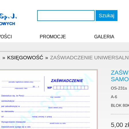
Szukaj
OŚCI
PROMOCJE
GALERIA
E
KSIĘGOWOŚĆ
ZAŚWIADCZENIE UNIWERSALNE 
ZAŚW
SAMOK
OS-231s
A-6
BLOK 80
5,00 z