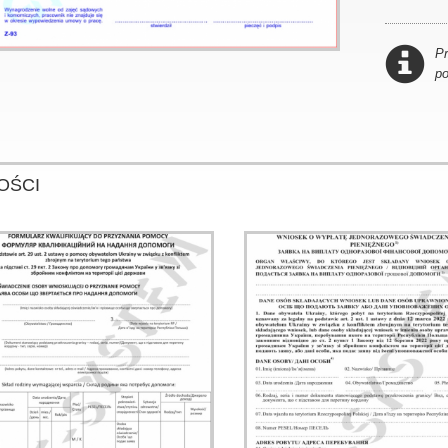
P
p
OŚCI